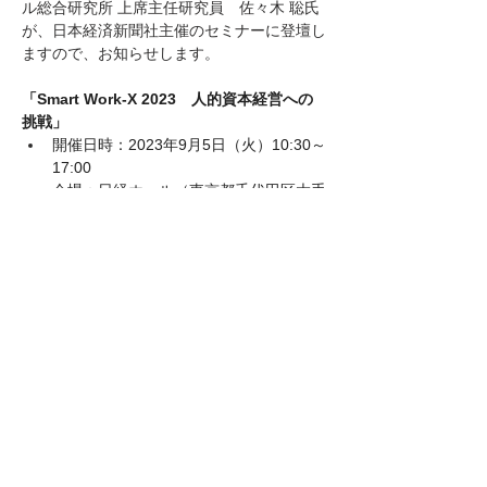
ル総合研究所 上席主任研究員　佐々木 聡氏
が、日本経済新聞社主催のセミナーに登壇し
ますので、お知らせします。
「Smart Work-X 2023　人的資本経営への
挑戦」
開催日時：2023年9月5日（火）10:30～
17:00
会場：日経ホール（東京都千代田区大手
町1-3-7 日経ビル3階）
受講料：無料
締切：【会場聴講】2023/8/24（木）、
【オンライン聴講】2023/8/30（水）
詳しくはこちらをご覧ください。
Previous
Next
https://events.nikkei.co.jp/60135/
© 人的資本経営研究コンソーシアム